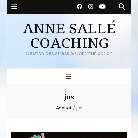
ANNE SALLÉ
COACHING
Gestion des stress & Communication
jus
Accueil
/
jus