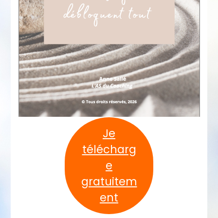
Je
télécharg
e
gratuitem
ent