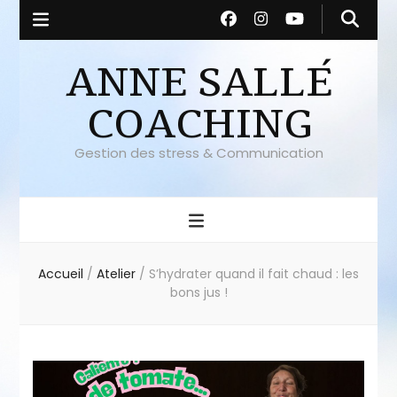
ANNE SALLÉ
COACHING
Gestion des stress & Communication
Accueil
/
Atelier
/
S’hydrater quand il fait chaud : les
bons jus !