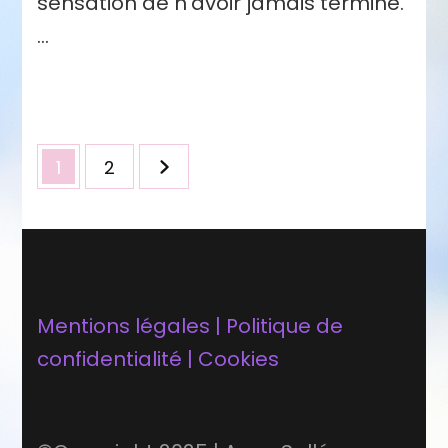
sensation de n’avoir jamais terminé.
…
Pagination
Page
Page
1
2
des
publications
Mentions légales | Politique de
confidentialité | Cookies